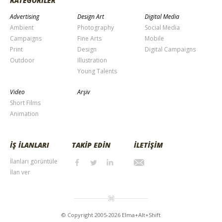
KATEGORİLER
Advertising
Design Art
Digital Media
Ambient
Photography
Social Media
Campaigns
Fine Arts
Mobile
Print
Design
Digital Campaigns
Outdoor
Illustration
Young Talents
Video
Arşiv
Short Films
Animation
İŞ İLANLARI
TAKİP EDİN
İLETİŞİM
İlanları görüntüle
İlan ver
© Copyright 2005-2026 Elma+Alt+Shift