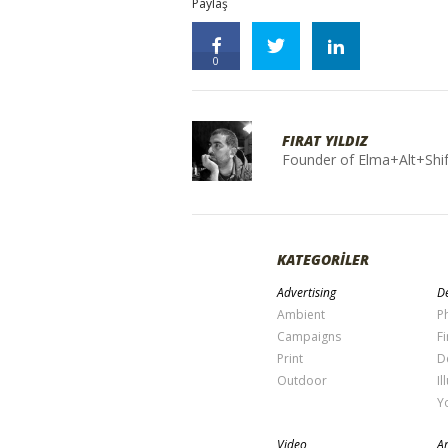
Paylaş
0
FIRAT YILDIZ
Founder of Elma+Alt+Shif
KATEGORİLER
Advertising
De
Ambient
P
Campaigns
Fi
Print
D
Outdoor
Il
Y
Video
Ar