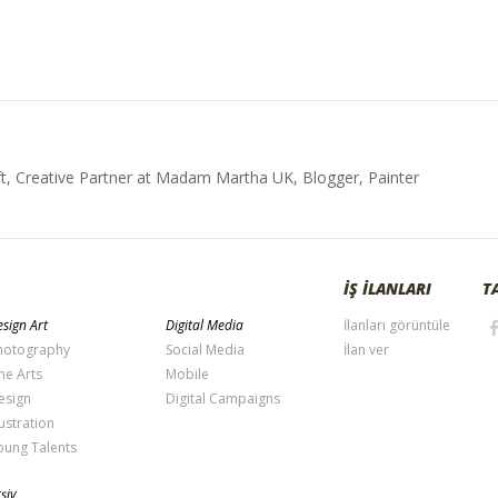
t, Creative Partner at Madam Martha UK, Blogger, Painter
İŞ İLANLARI
T
sign Art
Digital Media
İlanları görüntüle
hotography
Social Media
İlan ver
ne Arts
Mobile
esign
Digital Campaigns
lustration
oung Talents
şiv