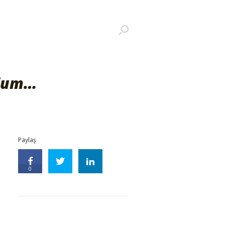
rdum…
Paylaş
0