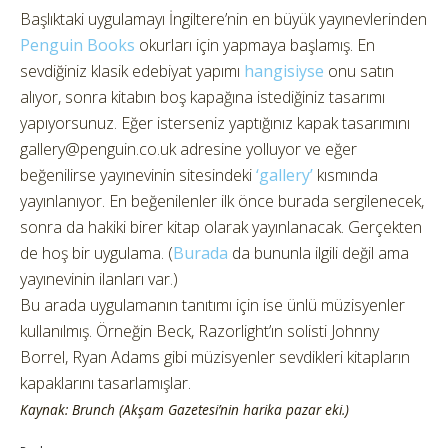
Başlıktaki uygulamayı İngiltere’nin en büyük yayınevlerinden
Penguin Books
okurları için yapmaya başlamış. En
sevdiğiniz klasik edebiyat yapımı
hangisiyse
onu satın
alıyor, sonra kitabın boş kapağına istediğiniz tasarımı
yapıyorsunuz. Eğer isterseniz yaptığınız kapak tasarımını
gallery@penguin.co.uk adresine yolluyor ve eğer
beğenilirse yayınevinin sitesindeki
‘gallery’
kısmında
yayınlanıyor. En beğenilenler ilk önce burada sergilenecek,
sonra da hakiki birer kitap olarak yayınlanacak. Gerçekten
de hoş bir uygulama. (
Burada
da bununla ilgili değil ama
yayınevinin ilanları var.)
Bu arada uygulamanın tanıtımı için ise ünlü müzisyenler
kullanılmış. Örneğin Beck, Razorlight’ın solisti Johnny
Borrel, Ryan Adams gibi müzisyenler sevdikleri kitapların
kapaklarını tasarlamışlar.
Kaynak: Brunch (Akşam Gazetesi’nin harika pazar eki.)