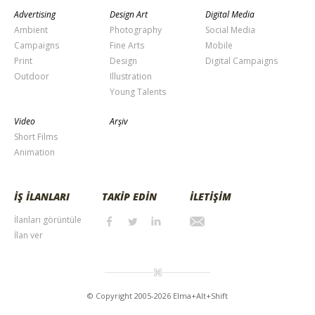
Advertising
Design Art
Digital Media
Ambient
Photography
Social Media
Campaigns
Fine Arts
Mobile
Print
Design
Digital Campaigns
Outdoor
Illustration
Young Talents
Video
Arşiv
Short Films
Animation
İŞ İLANLARI
TAKİP EDİN
İLETİŞİM
İlanları görüntüle
İlan ver
© Copyright 2005-2026 Elma+Alt+Shift