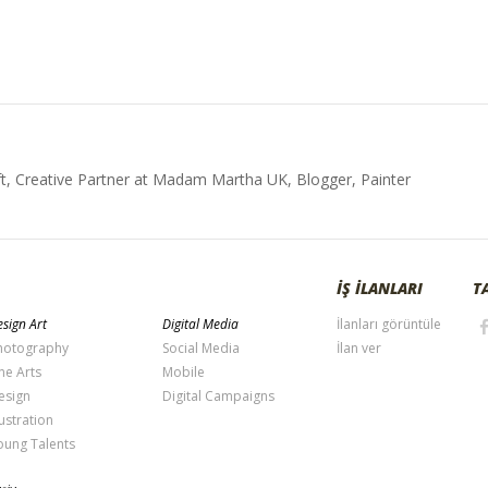
t, Creative Partner at Madam Martha UK, Blogger, Painter
İŞ İLANLARI
T
sign Art
Digital Media
İlanları görüntüle
hotography
Social Media
İlan ver
ne Arts
Mobile
esign
Digital Campaigns
lustration
oung Talents