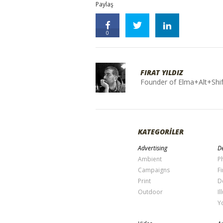
Paylaş
0
FIRAT YILDIZ
Founder of Elma+Alt+Shif
KATEGORİLER
Advertising
De
Ambient
P
Campaigns
Fi
Print
D
Outdoor
Il
Y