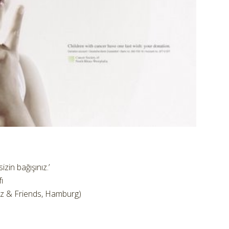
izin bağışınız.’
ı
olz & Friends, Hamburg)