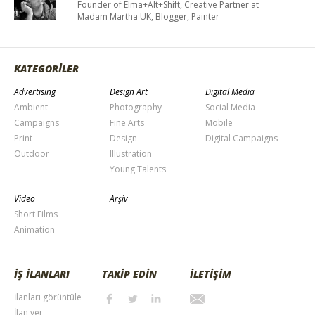
Founder of Elma+Alt+Shift, Creative Partner at
Madam Martha UK, Blogger, Painter
KATEGORİLER
Advertising
Design Art
Digital Media
Ambient
Photography
Social Media
Campaigns
Fine Arts
Mobile
Print
Design
Digital Campaigns
Outdoor
Illustration
Young Talents
Video
Arşiv
Short Films
Animation
İŞ İLANLARI
TAKİP EDİN
İLETİŞİM
İlanları görüntüle
İlan ver