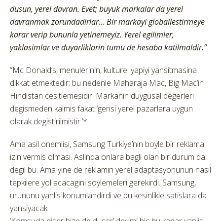
dusun, yerel davran. Evet; buyuk markalar da yerel
davranmak zorundadirlar… Bir markayi globallestirmeye
karar verip bununla yetinemeyiz. Yerel egilimler,
yaklasimlar ve duyarliklarin tumu de hesaba katilmaldir.”
“Mc Donald’s, menulerinin, kulturel yapiyi yansitmasina
dikkat etmektedir; bu nedenle Maharaja Mac, Big Mac’in
Hindistan cesitlemesidir. Markanin duygusal degerleri
degismeden kalmis fakat ‘gerisi yerel pazarlara uygun
olarak degistirilmistir.’*
Ama asil onemlisi, Samsung Turkiye’nin boyle bir reklama
izin vermis olmasi. Aslinda onlara bagli olan bir durum da
degil bu. Ama yine de reklamin yerel adaptasyonunun nasil
tepkilere yol acacagini soylemeleri gerekirdi. Samsung,
urununu yanlis konumlandirdi ve bu kesinlikle satislara da
yansiyacak.