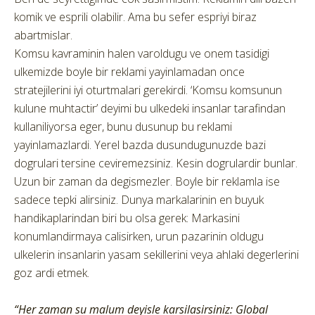
komik ve esprili olabilir. Ama bu sefer espriyi biraz
abartmislar.
Komsu kavraminin halen varoldugu ve onem tasidigi
ulkemizde boyle bir reklami yayinlamadan once
stratejilerini iyi oturtmalari gerekirdi. ‘Komsu komsunun
kulune muhtactir’ deyimi bu ulkedeki insanlar tarafindan
kullaniliyorsa eger, bunu dusunup bu reklami
yayinlamazlardi. Yerel bazda dusundugunuzde bazi
dogrulari tersine ceviremezsiniz. Kesin dogrulardir bunlar.
Uzun bir zaman da degismezler. Boyle bir reklamla ise
sadece tepki alirsiniz. Dunya markalarinin en buyuk
handikaplarindan biri bu olsa gerek: Markasini
konumlandirmaya calisirken, urun pazarinin oldugu
ulkelerin insanlarin yasam sekillerini veya ahlaki degerlerini
goz ardi etmek.
“Her zaman su malum deyisle karsilasirsiniz: Global