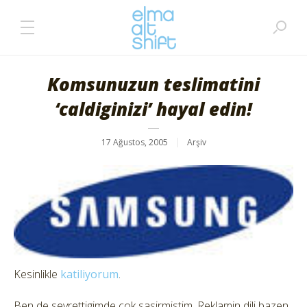
Komsunuzun teslimatini
‘caldiginizi’ hayal edin!
17 Ağustos, 2005
Arşiv
Kesinlikle
katiliyorum
.
Ben de seyrettigimde cok sasirmistim. Reklamin dili bazen