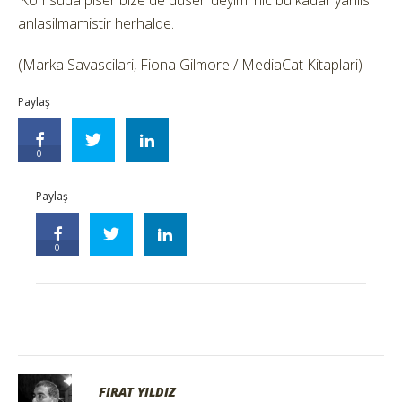
‘Komsuda piser bize de duser’ deyimi hic bu kadar yanlis
anlasilmamistir herhalde.
(Marka Savascilari, Fiona Gilmore / MediaCat Kitaplari)
Paylaş
0
Paylaş
0
FIRAT YILDIZ