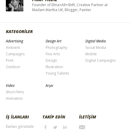
Founder of Elma+Alt+Shift, Creative Partner at
Madam Martha UK, Blogger, Painter
KATEGORİLER
Advertising
Design Art
Digital Media
Ambient
Photography
Social Media
Campaigns
Fine Arts
Mobile
Print
Design
Digital Campaigns
Outdoor
Illustration
Young Talents
Video
Arşiv
Short Films
Animation
İŞ İLANLARI
TAKİP EDİN
İLETİŞİM
İlanları görüntüle