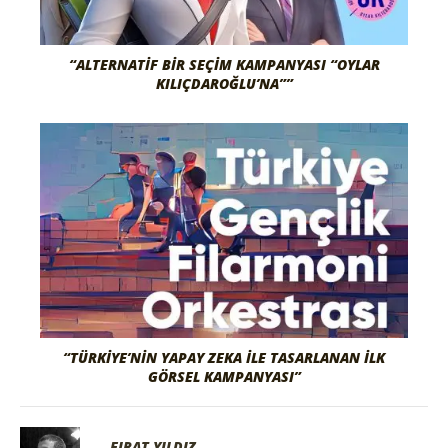
“ALTERNATIF BIR SEÇIM KAMPANYASI “OYLAR
KILIÇDAROĞLU’NA””
“TÜRKIYE’NIN YAPAY ZEKA İLE TASARLANAN İLK
GÖRSEL KAMPANYASI”
FIRAT YILDIZ