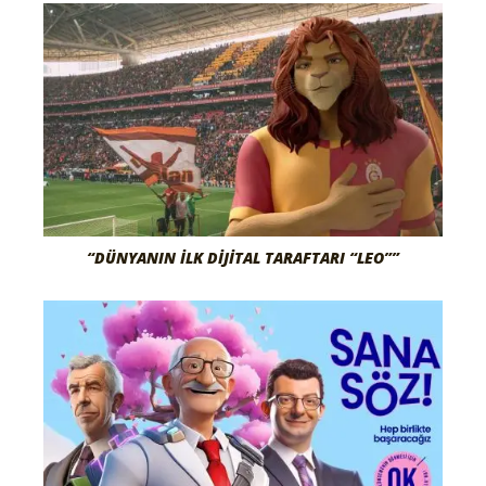
“DÜNYANIN İLK DIJITAL TARAFTARI “LEO””