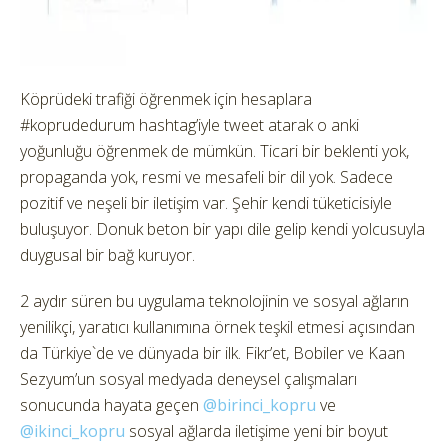
Köprüdeki trafiği öğrenmek için hesaplara
#koprudedurum hashtag’iyle tweet atarak o anki
yoğunluğu öğrenmek de mümkün. Ticari bir beklenti yok,
propaganda yok, resmi ve mesafeli bir dil yok. Sadece
pozitif ve neşeli bir iletişim var. Şehir kendi tüketicisiyle
buluşuyor. Donuk beton bir yapı dile gelip kendi yolcusuyla
duygusal bir bağ kuruyor.
2 aydır süren bu uygulama teknolojinin ve sosyal ağların
yenilikçi, yaratıcı kullanımına örnek teşkil etmesi açısından
da Türkiye`de ve dünyada bir ilk. Fikr’et, Bobiler ve Kaan
Sezyum’un sosyal medyada deneysel çalışmaları
sonucunda hayata geçen
@birinci_kopru
ve
@ikinci_kopru
sosyal ağlarda iletişime yeni bir boyut