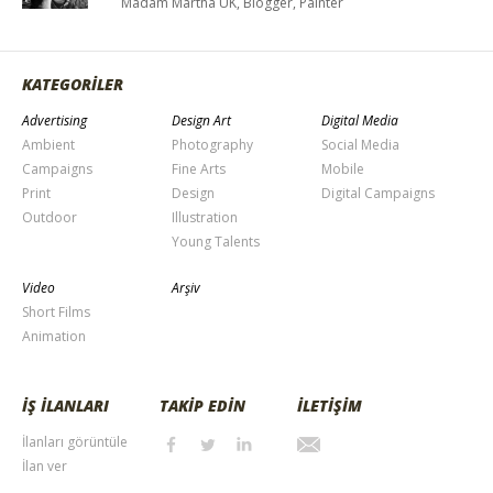
Madam Martha UK, Blogger, Painter
KATEGORİLER
Advertising
Design Art
Digital Media
Ambient
Photography
Social Media
Campaigns
Fine Arts
Mobile
Print
Design
Digital Campaigns
Outdoor
Illustration
Young Talents
Video
Arşiv
Short Films
Animation
İŞ İLANLARI
TAKİP EDİN
İLETİŞİM
İlanları görüntüle
İlan ver