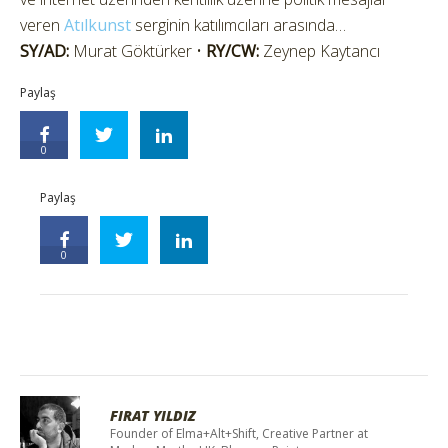
veren
Atılkunst
serginin katılımcıları arasında…
SY/AD:
Murat Göktürker •
RY/CW:
Zeynep Kaytancı
Paylaş
0
Paylaş
0
FIRAT YILDIZ
Founder of Elma+Alt+Shift, Creative Partner at