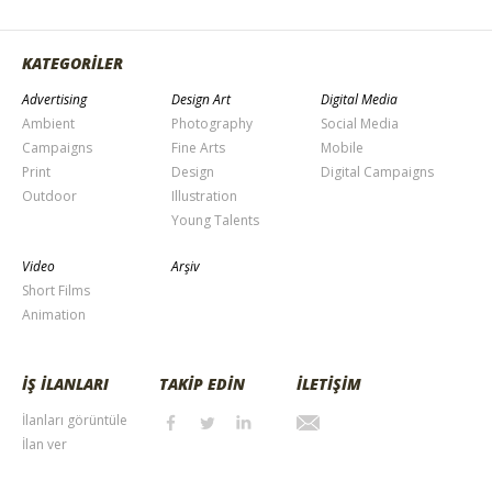
KATEGORİLER
Advertising
Design Art
Digital Media
Ambient
Photography
Social Media
Campaigns
Fine Arts
Mobile
Print
Design
Digital Campaigns
Outdoor
Illustration
Young Talents
Video
Arşiv
Short Films
Animation
İŞ İLANLARI
TAKİP EDİN
İLETİŞİM
İlanları görüntüle
İlan ver