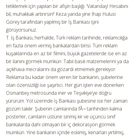
tetiklemek için yapılan bir afişin başlığı. ‘Vatandaş! Hesabını
bil, muhakkak artırırsın!’ Keza yanda yine İhap Hulusi
Görey tarafından yapılmış bir İş Bankası işini
görüyorsunuz.
T. İş Bankası, herhalde, Türk reklam tarihinde, reklamcılığa
en fazla önem vermiş bankalardan birisi. Tüm reklam
kuşaklarında en az bir filmini, büyük gazetelerde ise en az
bir ilanını görmek mümkün. Tabii basılı malzemelerini ya da
açıkhava mecralarını da gözardı etmemek gerekiyor.
Reklama bu kadar önem veren bir bankanın, şubelerine
olan özensizliği ise şaşırtıcı. Her gün işten eve dönerken
Osmanbey metrosunda iner ve Teşvikiye’ye doğru
yürürüm. Yol üzerinde İş Bankası şubesine ise her zaman
gözüm takılır. Şubenin camlarında fÃ¬ tarihinden kalma
posterler, camların üstüne sinmiş kir ve üçüncü sınıf
bankalarda dahi olmayan bir iç dekorasyon görmek
mümkün. Yine bankanın içinde eskimiş, kenarları yırtılmış,