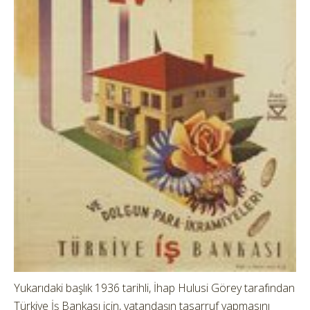
Yukarıdaki başlık 1936 tarihli, İhap Hulusi Görey tarafından
Türkiye İş Bankası için, vatandaşın tasarruf yapmasını