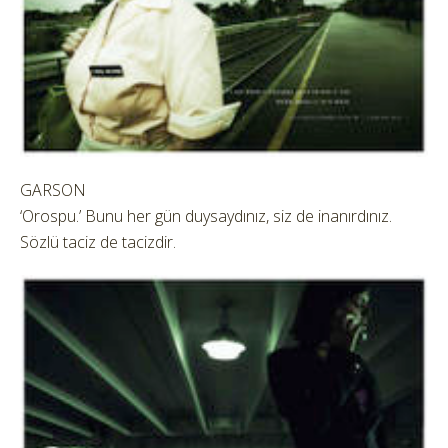
GARSON
‘Orospu.’ Bunu her gün duysaydınız, siz de inanırdınız.
Sözlü taciz de tacizdir.