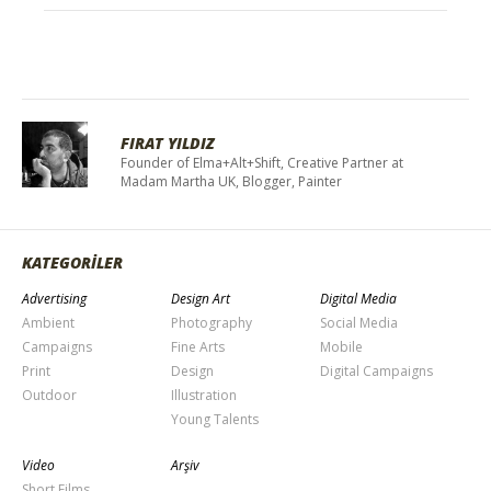
FIRAT YILDIZ
Founder of Elma+Alt+Shift, Creative Partner at
Madam Martha UK, Blogger, Painter
KATEGORİLER
Advertising
Design Art
Digital Media
Ambient
Photography
Social Media
Campaigns
Fine Arts
Mobile
Print
Design
Digital Campaigns
Outdoor
Illustration
Young Talents
Video
Arşiv
Short Films