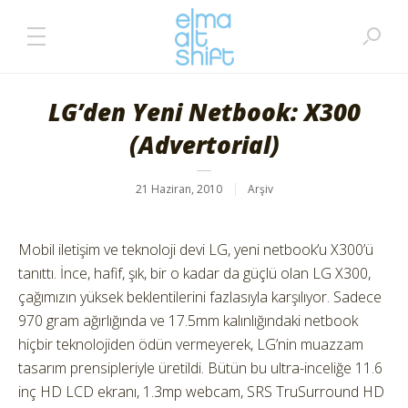
LG’den Yeni Netbook: X300
(Advertorial)
21 Haziran, 2010
Arşiv
Mobil iletişim ve teknoloji devi LG, yeni netbook’u X300’ü
tanıttı. İnce, hafif, şık, bir o kadar da güçlü olan LG X300,
çağımızın yüksek beklentilerini fazlasıyla karşılıyor. Sadece
970 gram ağırlığında ve 17.5mm kalınlığındaki netbook
hiçbir teknolojiden ödün vermeyerek, LG’nin muazzam
tasarım prensipleriyle üretildi. Bütün bu ultra-inceliğe 11.6
inç HD LCD ekranı, 1.3mp webcam, SRS TruSurround HD