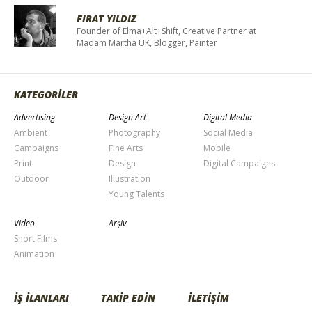
FIRAT YILDIZ
Founder of Elma+Alt+Shift, Creative Partner at
Madam Martha UK, Blogger, Painter
KATEGORİLER
Advertising
Design Art
Digital Media
Ambient
Photography
Social Media
Campaigns
Fine Arts
Mobile
Print
Design
Digital Campaigns
Outdoor
Illustration
Young Talents
Video
Arşiv
Short Films
Animation
İŞ İLANLARI
TAKİP EDİN
İLETİŞİM