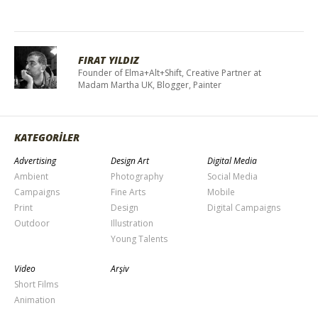
FIRAT YILDIZ
Founder of Elma+Alt+Shift, Creative Partner at
Madam Martha UK, Blogger, Painter
KATEGORİLER
Advertising
Design Art
Digital Media
Ambient
Photography
Social Media
Campaigns
Fine Arts
Mobile
Print
Design
Digital Campaigns
Outdoor
Illustration
Young Talents
Video
Arşiv
Short Films
Animation