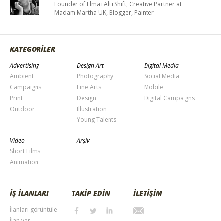
Founder of Elma+Alt+Shift, Creative Partner at
Madam Martha UK, Blogger, Painter
KATEGORİLER
Advertising
Design Art
Digital Media
Ambient
Photography
Social Media
Campaigns
Fine Arts
Mobile
Print
Design
Digital Campaigns
Outdoor
Illustration
Young Talents
Video
Arşiv
Short Films
Animation
İŞ İLANLARI
TAKİP EDİN
İLETİŞİM
İlanları görüntüle
İlan ver