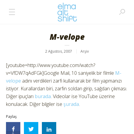
M-velope
2 Ağustos, 2007
Arşiv
[youtube=http://www.youtube.com/watch?
v=VfDW7qAdFGk]Google Mail, 10 saniyelik bir filmle
M-
velope
adını verdikleri zarfı kullanarak bir film yapmanızı
istiyor. Kurallardan biri, zarfın soldan girip, sağdan çıkması.
Diğer ipuçları
burada
. Videolar ise YouTube üzerine
konulacak. Diğer bilgiler ise
şurada
.
Paylaş
0