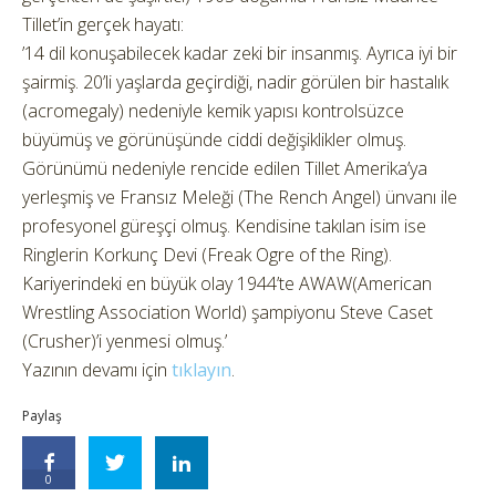
Tillet’in gerçek hayatı:
’14 dil konuşabilecek kadar zeki bir insanmış. Ayrıca iyi bir
şairmiş. 20’li yaşlarda geçirdiği, nadir görülen bir hastalık
(acromegaly) nedeniyle kemik yapısı kontrolsüzce
büyümüş ve görünüşünde ciddi değişiklikler olmuş.
Görünümü nedeniyle rencide edilen Tillet Amerika’ya
yerleşmiş ve Fransız Meleği (The Rench Angel) ünvanı ile
profesyonel güreşçi olmuş. Kendisine takılan isim ise
Ringlerin Korkunç Devi (Freak Ogre of the Ring).
Kariyerindeki en büyük olay 1944’te AWAW(American
Wrestling Association World) şampiyonu Steve Caset
(Crusher)’i yenmesi olmuş.’
Yazının devamı için
tıklayın
.
Paylaş
0