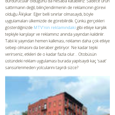
durdurucular olduğunu da hesaba katabiliriz. Sadece ürün
sattırmanın değil, bilinçlendirmenin de reklamcının görevi
olduğu Ã¥şikar. Eğer belli sınırlar olmasaydı, böyle
uygulamaları ülkemizde de görebilirdik. Çünkü gerçekleri
gösterdiğinizde
MTV’nin reklamındaki
gibi etkiye karşılık
tepkiyle karşılaşır ve reklamınız anında yayından kaldırılır.
Tabii ki yayından hemen kalkması, reklamın daha çok etkiye
sebep olmasını da beraber getiriyor. Ne kadar tepki
verirseniz, etkileri de o kadar fazla olur… Otobüsün
üstündeki reklam uygulaması burada yapılsaydı kaç ‘saat’
sansürlenmeden yolcularını taşırdı sizce?