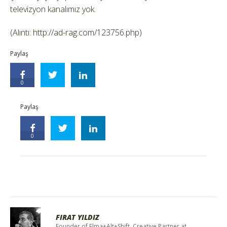
televizyon kanalımız yok.
(Alıntı: http://ad-rag.com/123756.php)
Paylaş
0
Paylaş
0
FIRAT YILDIZ
Founder of Elma+Alt+Shift, Creative Partner at