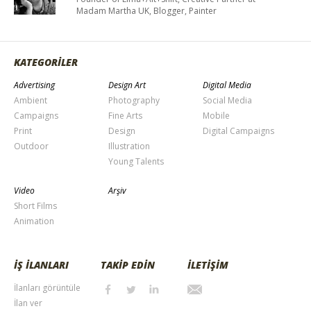
Madam Martha UK, Blogger, Painter
KATEGORİLER
Advertising
Design Art
Digital Media
Ambient
Photography
Social Media
Campaigns
Fine Arts
Mobile
Print
Design
Digital Campaigns
Outdoor
Illustration
Young Talents
Video
Arşiv
Short Films
Animation
İŞ İLANLARI
TAKİP EDİN
İLETİŞİM
İlanları görüntüle
İlan ver