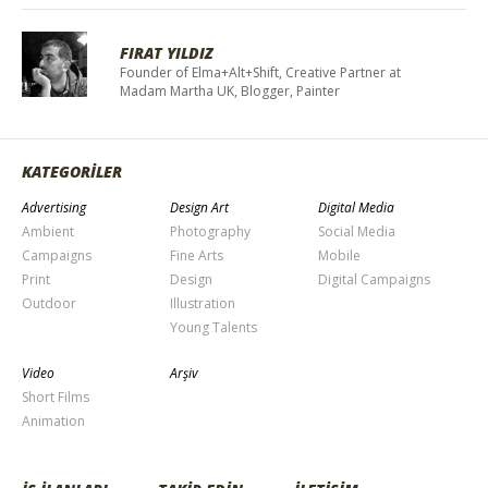
FIRAT YILDIZ
Founder of Elma+Alt+Shift, Creative Partner at
Madam Martha UK, Blogger, Painter
KATEGORİLER
Advertising
Design Art
Digital Media
Ambient
Photography
Social Media
Campaigns
Fine Arts
Mobile
Print
Design
Digital Campaigns
Outdoor
Illustration
Young Talents
Video
Arşiv
Short Films
Animation