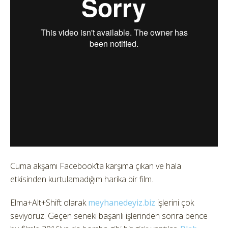
Cuma akşamı Facebook’ta karşıma çıkan ve hala
etkisinden kurtulamadığım harika bir film.
Elma+Alt+Shift olarak
meyhanedeyiz.biz
işlerini çok
seviyoruz. Geçen seneki başarılı işlerinden sonra bence