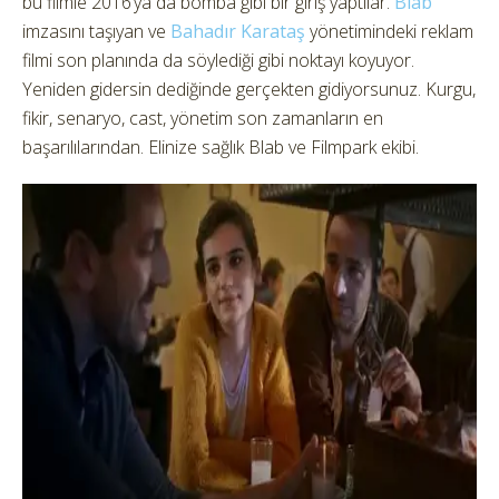
bu filmle 2016’ya da bomba gibi bir giriş yaptılar.
Blab
imzasını taşıyan ve
Bahadır Karataş
yönetimindeki reklam
filmi son planında da söylediği gibi noktayı koyuyor.
Yeniden gidersin dediğinde gerçekten gidiyorsunuz. Kurgu,
fikir, senaryo, cast, yönetim son zamanların en
başarılılarından. Elinize sağlık Blab ve Filmpark ekibi.