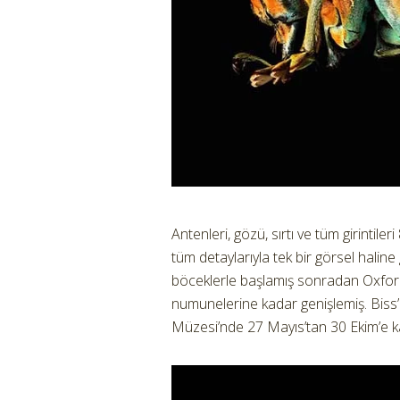
Antenleri, gözü, sırtı ve tüm girintiler
tüm detaylarıyla tek bir görsel haline 
böceklerle başlamış sonradan Oxfor
numunelerine kadar genişlemiş. Biss’i
Müzesi’nde 27 Mayıs’tan 30 Ekim’e 