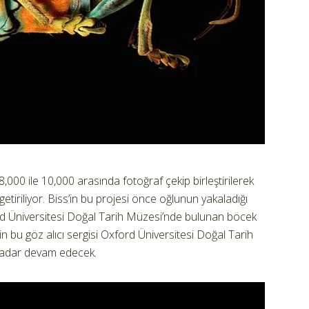
i 8,000 ile 10,000 arasında fotoğraf çekip birleştirilerek
getiriliyor. Biss’in bu projesi önce oğlunun yakaladığı
d Üniversitesi Doğal Tarih Müzesi’nde bulunan böcek
n bu göz alıcı sergisi Oxford Üniversitesi Doğal Tarih
kadar devam edecek.