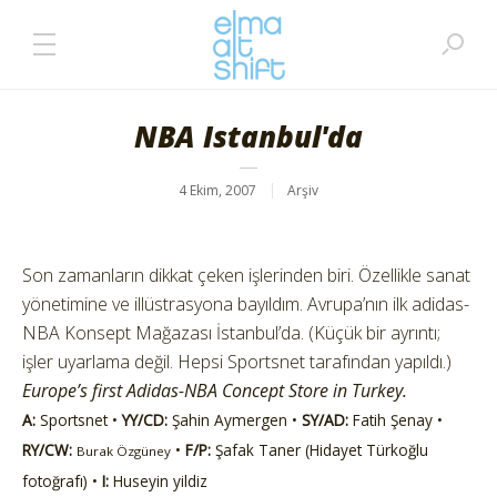
NBA Istanbul'da
4 Ekim, 2007
Arşiv
Son zamanların dikkat çeken işlerinden biri. Özellikle sanat
yönetimine ve illüstrasyona bayıldım. Avrupa’nın ilk adidas-
NBA Konsept Mağazası İstanbul’da. (Küçük bir ayrıntı;
işler uyarlama değil. Hepsi Sportsnet tarafından yapıldı.)
Europe’s first Adidas-NBA Concept Store in Turkey.
A:
Sportsnet •
YY/CD:
Şahin Aymergen •
SY/AD:
Fatih Şenay •
RY/CW:
•
F/P:
Şafak Taner (Hidayet Türkoğlu
Burak Özgüney
fotoğrafı) •
I:
Huseyin yildiz