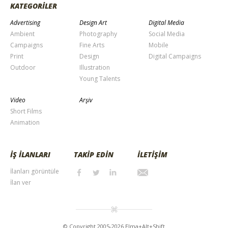
KATEGORİLER
Advertising
Design Art
Digital Media
Ambient
Photography
Social Media
Campaigns
Fine Arts
Mobile
Print
Design
Digital Campaigns
Outdoor
Illustration
Young Talents
Video
Arşiv
Short Films
Animation
İŞ İLANLARI
TAKİP EDİN
İLETİŞİM
İlanları görüntüle
İlan ver
© Copyright 2005-2026 Elma+Alt+Shift