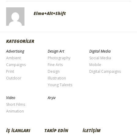
Elma+Alt+Shift
KATEGORİLER
Advertising
Design Art
Digital Media
Ambient
Photography
Social Media
Campaigns
Fine Arts
Mobile
Print
Design
Digital Campaigns
Outdoor
Illustration
Young Talents
Video
Arşiv
Short Films
Animation
İŞ İLANLARI
TAKİP EDİN
İLETİŞİM