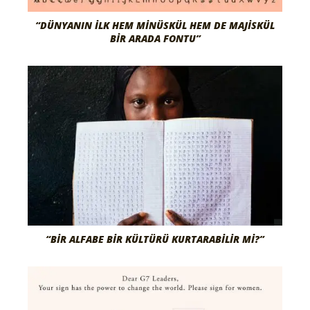
“DÜNYANIN İLK HEM MINÜSKÜL HEM DE MAJISKÜL
BIR ARADA FONTU”
“BIR ALFABE BIR KÜLTÜRÜ KURTARABILIR MI?”