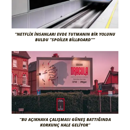
“NETFLIX İNSANLARI EVDE TUTMANIN BIR YOLUNU
BULDU “SPOILER BILLBOARD””
“BU AÇIKHAVA ÇALIŞMASI GÜNEŞ BATTIĞINDA
KORKUNÇ HALE GELIYOR”