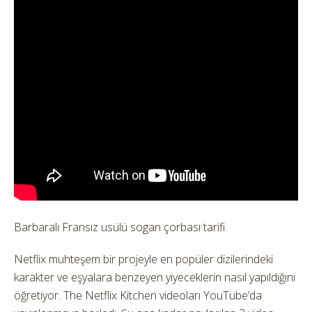
Barbaralı Fransız usülü sogan çorbası tarifi.
Netflix muhteşem bir projeyle en popüler dizilerindeki
karakter ve eşyalara benzeyen yiyeceklerin nasıl yapıldığını
öğretiyor. The Netflix Kitchen videoları YouTube’da