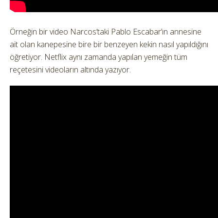
Örneğin bir video Narcos’taki Pablo Escabar’ın annesine
ait olan kanepesine bire bir benzeyen kekin nasıl yapıldığını
öğretiyor. Netflix aynı zamanda yapılan yemeğin tüm
reçetesini videoların altında yazıyor.