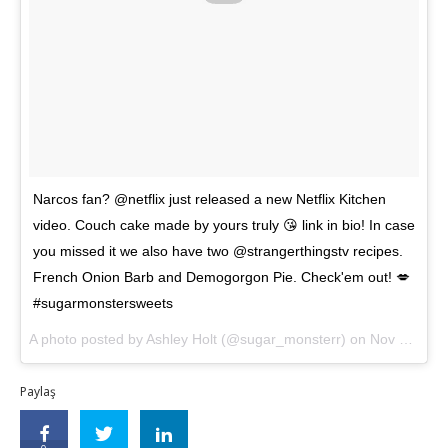
Narcos fan? @netflix just released a new Netflix Kitchen
video. Couch cake made by yours truly 😘 link in bio! In case
you missed it we also have two @strangerthingstv recipes.
French Onion Barb and Demogorgon Pie. Check'em out! 💋
#sugarmonstersweets
A photo posted by Ashley Holt (@sugar_monsterr) on
Nov 14, 2016 at 5:15pm PST
Paylaş