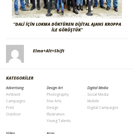
“DALI İÇIN LOKMA DÖKTÜREN DIJITAL AJANS KROPPA
İLE GÖRÜŞTÜK”
Elma+Alt+Shift
KATEGORİLER
Advertising
Design Art
Digital Media
Ambient
Photography
Social Media
Campaigns
Fine Arts
Mobile
Print
Design
Digital Campaigns
Outdoor
Illustration
Young Talents
Video
Arşiv