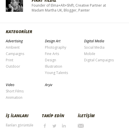
FIRAT YILDIZ
Founder of Elma+Alt+Shift, Creative Partner at
Madam Martha UK, Blogger, Painter
KATEGORİLER
Advertising
Design Art
Digital Media
Ambient
Photography
Social Media
Campaigns
Fine Arts
Mobile
Print
Design
Digital Campaigns
Outdoor
Illustration
Young Talents
Video
Arşiv
Short Films
Animation
İŞ İLANLARI
TAKİP EDİN
İLETİŞİM
İlanları görüntüle