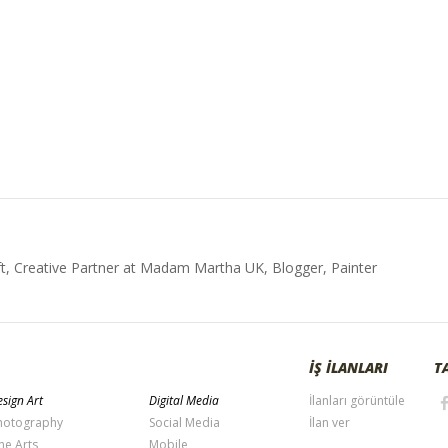
t, Creative Partner at Madam Martha UK, Blogger, Painter
İŞ İLANLARI
T
sign Art
Digital Media
İlanları görüntüle
hotography
Social Media
İlan ver
ne Arts
Mobile