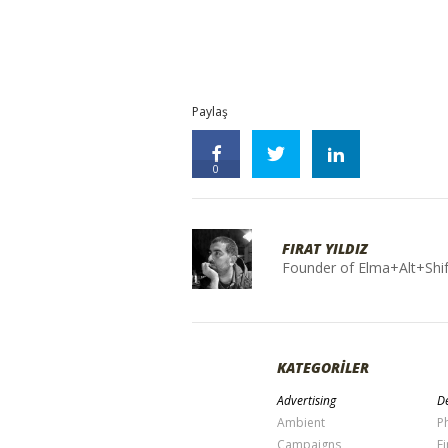
Paylaş
0
FIRAT YILDIZ
Founder of Elma+Alt+Shif
KATEGORİLER
Advertising
De
Ambient
P
Campaigns
Fi