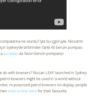
ompalarına ne olurdu? İşte bu içgörüyle, Nissan’ın
ı için Sydney’de birbirinden farklı 40 benzin pompası
ıca
şuradan
da favori benzin pompanızı
 we do with bowsers? Nissan LEAF launched in Sydney
 petrol bowsers might be used in ‘a world without
ractive, re-purposed petrol bowsers on display, people
 then
vote online here
for their favourite.