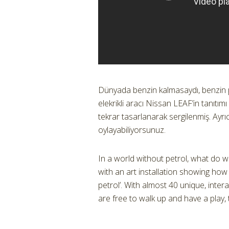
Dünyada benzin kalmasaydı, benzin p
elekrikli aracı Nissan LEAF’in tanıtım
tekrar tasarlanarak sergilenmiş. Ayr
oylayabiliyorsunuz.
In a world without petrol, what do
with an art installation showing how
petrol’. With almost 40 unique, inte
are free to walk up and have a play,