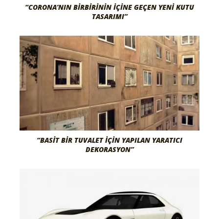
“CORONA’NIN BIRBIRININ İÇINE GEÇEN YENI KUTU
TASARIMI”
“BASIT BIR TUVALET İÇIN YAPILAN YARATICI
DEKORASYON”