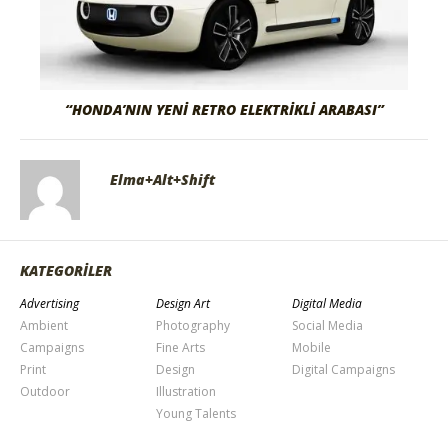
“HONDA’NIN YENİ RETRO ELEKTRİKLİ ARABASI”
Elma+Alt+Shift
KATEGORİLER
Advertising
Design Art
Digital Media
Ambient
Photography
Social Media
Campaigns
Fine Arts
Mobile
Print
Design
Digital Campaigns
Outdoor
Illustration
Young Talents