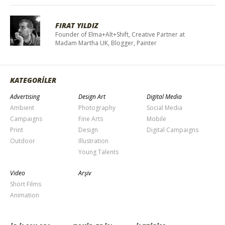
FIRAT YILDIZ
Founder of Elma+Alt+Shift, Creative Partner at
Madam Martha UK, Blogger, Painter
KATEGORİLER
Advertising
Design Art
Digital Media
Ambient
Photography
Social Media
Campaigns
Fine Arts
Mobile
Print
Design
Digital Campaigns
Outdoor
Illustration
Young Talents
Video
Arşiv
Short Films
Animation