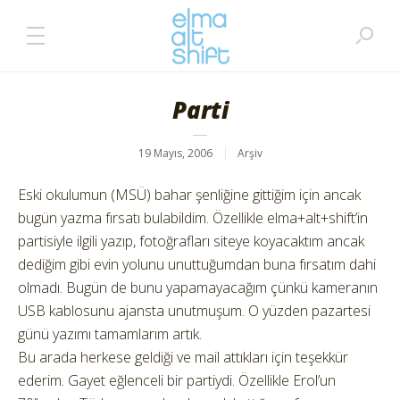
Parti
19 Mayıs, 2006
Arşiv
Eski okulumun (MSÜ) bahar şenliğine gittiğim için ancak
bugün yazma fırsatı bulabildim. Özellikle elma+alt+shift’in
partisiyle ilgili yazıp, fotoğrafları siteye koyacaktım ancak
dediğim gibi evin yolunu unuttuğumdan buna fırsatım dahi
olmadı. Bugün de bunu yapamayacağım çünkü kameranın
USB kablosunu ajansta unutmuşum. O yüzden pazartesi
günü yazımı tamamlarım artık.
Bu arada herkese geldiği ve mail attıkları için teşekkür
ederim. Gayet eğlenceli bir partiydi. Özellikle Erol’un