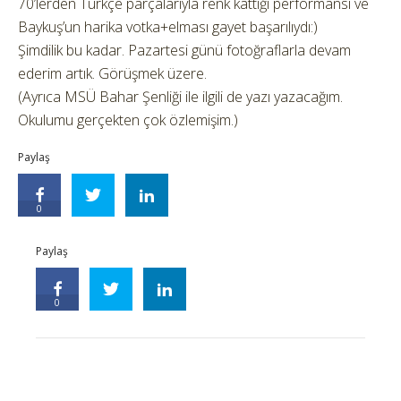
70’lerden Türkçe parçalarıyla renk kattığı performansı ve
Baykuş’un harika votka+elması gayet başarılıydı:)
Şimdilik bu kadar. Pazartesi günü fotoğraflarla devam
ederim artık. Görüşmek üzere.
(Ayrıca MSÜ Bahar Şenliği ile ilgili de yazı yazacağım.
Okulumu gerçekten çok özlemişim.)
Paylaş
0
Paylaş
0