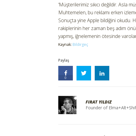
‘Müşterilerimiz sıkıcı değildir. Asla 
Muhtemelen, bu reklamı erken izlemem
Sonuçta yine Apple bildiğini okudu. He
rakiplerinin her zaman beş adım önü
yapmış, iğnelemenin ötesinde varolan
Kaynak:
Bildirgeç
Paylaş
0
FIRAT YILDIZ
Founder of Elma+Alt+Shif