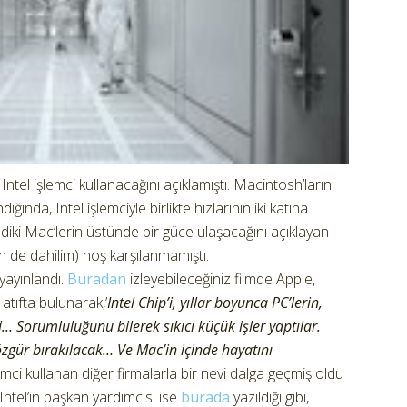
 Intel işlemci kullanacağını açıklamıştı. Macintosh’ların
ında, Intel işlemciyle birlikte hızlarının iki katına
iki Mac’lerin üstünde bir güce ulaşacağını açıklayan
n de dahilim) hoş karşılanmamıştı.
yayınlandı.
Buradan
izleyebileceğiniz filmde Apple,
 atıfta bulunarak,’
Intel Chip’i, yıllar boyunca PC’lerin,
i… Sorumluluğunu bilerek sıkıcı küçük işler yaptılar.
 özgür bırakılacak… Ve Mac’in içinde hayatını
şlemci kullanan diğer firmalarla bir nevi dalga geçmiş oldu
Intel’in başkan yardımcısı ise
burada
yazıldığı gibi,