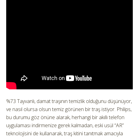
%73 Tayvanlı, damat traşının temizlik olduğunu düşünüyor,
ve nasıl olursa olsun temiz görünen bir traş istiyor.
Philips,
bu durumu göz önüne alarak, herhangi bir akıllı telefon
uygulaması indirmenize gerek kalmadan, eski usül “AR”
teknolojisini de kullanarak, traş kitini tanıtmak amacıyla