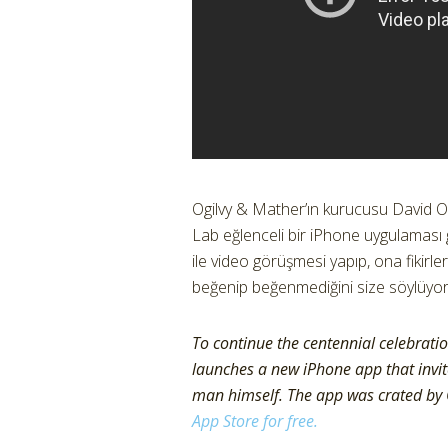
Ogilvy & Mather’ın kurucusu David Ogi
Lab eğlenceli bir iPhone uygulaması g
ile video görüşmesi yapıp, ona fikirleri
beğenip beğenmediğini size söylüyor
To continue the centennial celebrati
launches a new iPhone app that invites
man himself. The app was crated by Og
App Store for free.