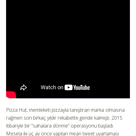
Pizza Hut, memleketi pizzayla tanıştıran marka olmasına
rağmen son birkaç yıldır rekabette geride kalmıştı.
2015
itibarıyle bir “sahalara dönme” operasyonu başladı.
Mesela iki üç ay önce yapılan mean tweet uyarlaması