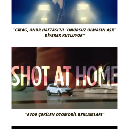
“GMAG, ONUR HAFTASI’NI “ONURSUZ OLMASIN AŞK”
DIYEREK KUTLUYOR”
“EVDE ÇEKILEN OTOMOBIL REKLAMLARI”