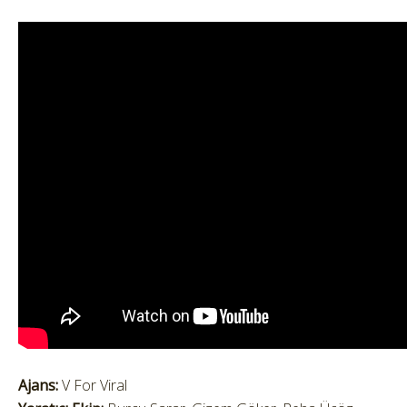
Ajans:
V For Viral