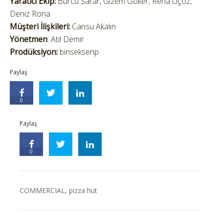
Yaratıcı Ekip:
Burcu Sarar, Gizem Göker, Reha Üçöz,
Deniz Rona
Müşteri İlişkileri:
Cansu Akalın
Yönetmen
: Atıl Demir
Prodüksiyon:
binseksenp
Paylaş
0
Paylaş
0
COMMERCIAL
,
pizza hut