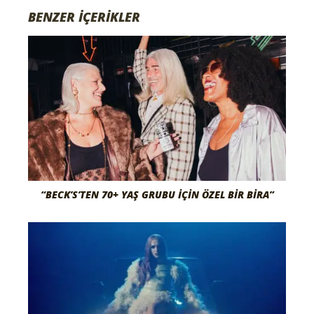
BENZER İÇERİKLER
“BECK’S’TEN 70+ YAŞ GRUBU İÇIN ÖZEL BIR BIRA”