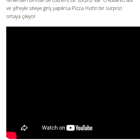
filmlerden birinde de (Gizem) bir sürpriz var. O kullanıcı adı
ve şifreyle siteye giriş yapılırsa Pizza Hut’ın bir sürprizi
ortaya çıkıyor.