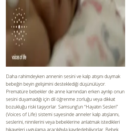
Daha rahimdeyken annenin sesini ve kalp atışını duymak
bebeğin beyin gelişimini desteklediği düşünülüyor.
Prematüre bebekler de anne karnından erken ayrılıp onun
sesini duyamadığı için dil öğrenme zorluğu veya dikkat
bozukluğu riski taşıyorlar. Samsung’un “Hayatın Sesleri”
(Voices of Life) sistemi sayesinde anneler kalp atışlarını,
seslerini, ninnilerini veya bebeklerine anlatmak istedikleri
hikayeleri uygulama aracılığıyla kaydedebiliyorlar. Bebek