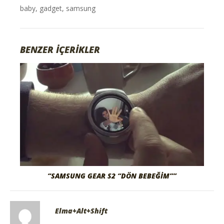
baby
,
gadget
,
samsung
BENZER İÇERİKLER
“SAMSUNG GEAR S2 “DÖN BEBEĞİM””
Elma+Alt+Shift