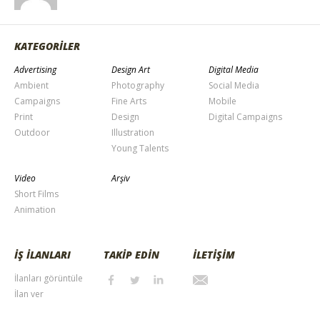
KATEGORİLER
Advertising
Design Art
Digital Media
Ambient
Photography
Social Media
Campaigns
Fine Arts
Mobile
Print
Design
Digital Campaigns
Outdoor
Illustration
Young Talents
Video
Arşiv
Short Films
Animation
İŞ İLANLARI
TAKİP EDİN
İLETİŞİM
İlanları görüntüle
İlan ver