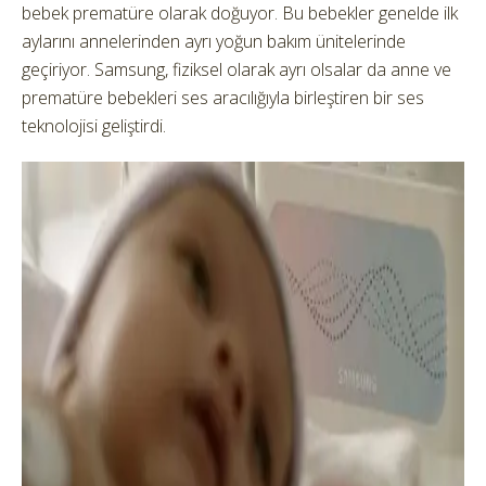
bebek prematüre olarak doğuyor. Bu bebekler genelde ilk
aylarını annelerinden ayrı yoğun bakım ünitelerinde
geçiriyor. Samsung, fiziksel olarak ayrı olsalar da anne ve
prematüre bebekleri ses aracılığıyla birleştiren bir ses
teknolojisi geliştirdi.