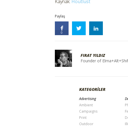
Kaynak:
Houtlust
Paylaş
0
FIRAT YILDIZ
Founder of Elma+Alt+Shif
KATEGORİLER
Advertising
De
Ambient
P
Campaigns
Fi
Print
D
Outdoor
Il