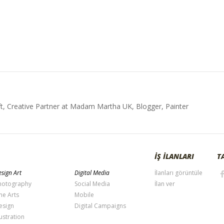
t, Creative Partner at Madam Martha UK, Blogger, Painter
İŞ İLANLARI
T
sign Art
Digital Media
İlanları görüntüle
hotography
Social Media
İlan ver
ne Arts
Mobile
esign
Digital Campaigns
lustration