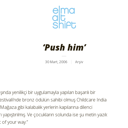
‘Push him’
30 Mart, 2006
Arşiv
nda yenilikçi bir uygulamayla yapılan başarılı bir
estivali’nde bronz ödülün sahibi olmuş Childcare India
 Mağaza gibi kalabalık yerlerin kapılarına dilenci
 yapıştırılmış. Ve çocukların solunda ise şu metin yazılı:
 of your way.”