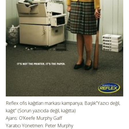
Reflex ofis kağıtları markası kampanya; Başlık”Yazıcı değil,
kağıt” (Sorun yazıcıda değil, kağıtta)
Ajans: O’Keefe Murphy Gaff
Yaratıcı Yönetmen: Peter Murphy