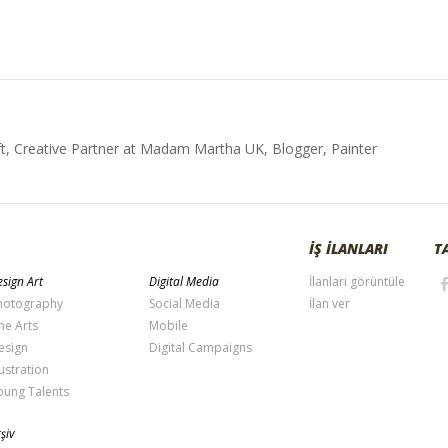
t, Creative Partner at Madam Martha UK, Blogger, Painter
İŞ İLANLARI
T
sign Art
Digital Media
İlanları görüntüle
hotography
Social Media
İlan ver
ne Arts
Mobile
esign
Digital Campaigns
lustration
oung Talents
şiv