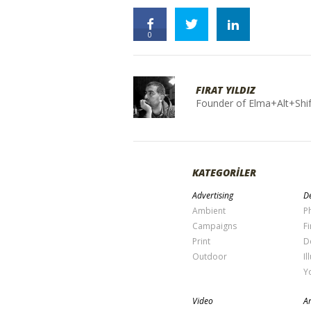
0
FIRAT YILDIZ
Founder of Elma+Alt+Shif
KATEGORİLER
Advertising
De
Ambient
P
Campaigns
Fi
Print
D
Outdoor
Il
Y
Video
Ar