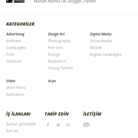
Madam Martha UK, Blogger, Painter
KATEGORİLER
Advertising
Design Art
Digital Media
Ambient
Photography
Social Media
Campaigns
Fine Arts
Mobile
Print
Design
Digital Campaigns
Outdoor
Illustration
Young Talents
Video
Arşiv
Short Films
Animation
İŞ İLANLARI
TAKİP EDİN
İLETİŞİM
İlanları görüntüle
İlan ver