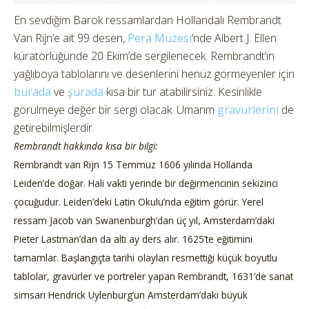
En sevdiğim Barok ressamlardan Hollandalı Rembrandt
Van Rijn’e ait 99 desen,
Pera Müzesi
‘nde Albert J. Ellen
küratörlüğünde 20 Ekim’de sergilenecek. Rembrandt’ın
yağlıboya tablolarını ve desenlerini henüz görmeyenler için
burada
ve
şurada
kısa bir tur atabilirsiniz. Kesinlikle
görülmeye değer bir sergi olacak. Umarım
gravürlerini
de
getirebilmişlerdir.
Rembrandt hakkında kısa bir bilgi:
Rembrandt van Rijn 15 Temmuz 1606 yılında Hollanda
Leiden’de doğar. Hali vakti yerinde bir değirmencinin sekizinci
çocuğudur. Leiden’deki Latin Okulu’nda eğitim görür. Yerel
ressam Jacob van Swanenburgh’dan üç yıl, Amsterdam’daki
Pieter Lastman’dan da altı ay ders alır. 1625’te eğitimini
tamamlar. Başlangıçta tarihi olayları resmettiği küçük boyutlu
tablolar, gravürler ve portreler yapan Rembrandt, 1631’de sanat
simsarı Hendrick Uylenburg’un Amsterdam’daki büyük