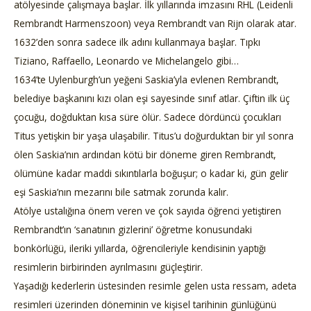
atölyesinde çalışmaya başlar. İlk yıllarında imzasını RHL (Leidenli
Rembrandt Harmenszoon) veya Rembrandt van Rijn olarak atar.
1632’den sonra sadece ilk adını kullanmaya başlar. Tıpkı
Tiziano, Raffaello, Leonardo ve Michelangelo gibi…
1634’te Uylenburgh’un yeğeni Saskia’yla evlenen Rembrandt,
belediye başkanını kızı olan eşi sayesinde sınıf atlar. Çiftin ilk üç
çocuğu, doğduktan kısa süre ölür. Sadece dördüncü çocukları
Titus yetişkin bir yaşa ulaşabilir. Titus’u doğurduktan bir yıl sonra
ölen Saskia’nın ardından kötü bir döneme giren Rembrandt,
ölümüne kadar maddi sıkıntılarla boğuşur; o kadar ki, gün gelir
eşi Saskia’nın mezarını bile satmak zorunda kalır.
Atölye ustalığına önem veren ve çok sayıda öğrenci yetiştiren
Rembrandt’ın ‘sanatının gizlerini’ öğretme konusundaki
bonkörlüğü, ileriki yıllarda, öğrencileriyle kendisinin yaptığı
resimlerin birbirinden ayrılmasını güçleştirir.
Yaşadığı kederlerin üstesinden resimle gelen usta ressam, adeta
resimleri üzerinden döneminin ve kişisel tarihinin günlüğünü