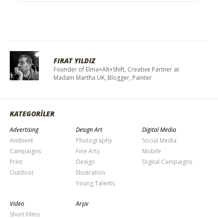
FIRAT YILDIZ
Founder of Elma+Alt+Shift, Creative Partner at
Madam Martha UK, Blogger, Painter
KATEGORİLER
Advertising
Design Art
Digital Media
Ambient
Photography
Social Media
Campaigns
Fine Arts
Mobile
Print
Design
Digital Campaigns
Outdoor
Illustration
Young Talents
Video
Arşiv
Short Films