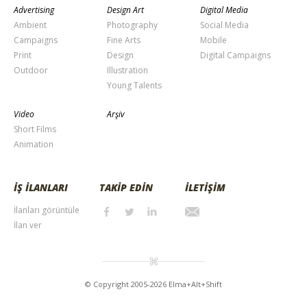
Advertising
Design Art
Digital Media
Ambient
Photography
Social Media
Campaigns
Fine Arts
Mobile
Print
Design
Digital Campaigns
Outdoor
Illustration
Young Talents
Video
Arşiv
Short Films
Animation
İŞ İLANLARI
TAKİP EDİN
İLETİŞİM
İlanları görüntüle
İlan ver
© Copyright 2005-2026 Elma+Alt+Shift