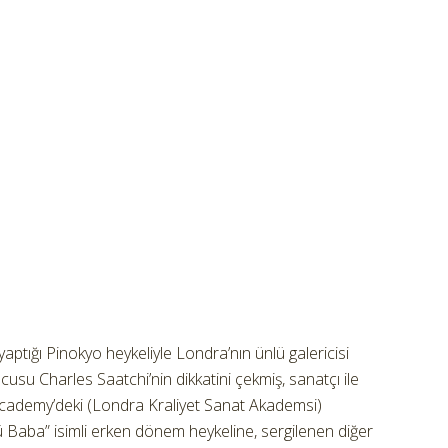
aptığı Pinokyo heykeliyle Londra’nın ünlü galericisi
cusu Charles Saatchi’nin dikkatini çekmiş, sanatçı ile
 Academy’deki (Londra Kraliyet Sanat Akademsi)
ü Baba” isimli erken dönem heykeline, sergilenen diğer