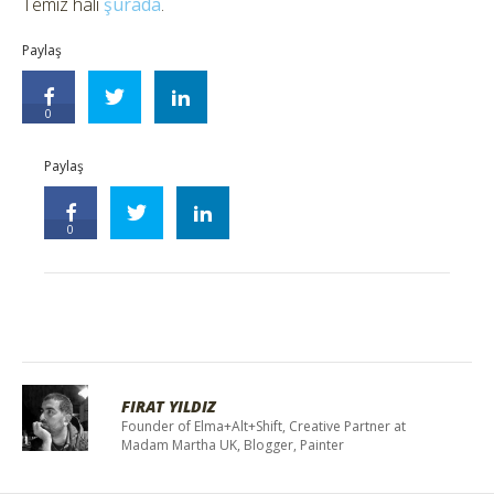
Temiz hali
şurada
.
Paylaş
0
Paylaş
0
FIRAT YILDIZ
Founder of Elma+Alt+Shift, Creative Partner at
Madam Martha UK, Blogger, Painter