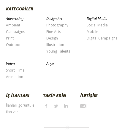
KATEGORİLER
Advertising
Design Art
Digital Media
Ambient
Photography
Social Media
Campaigns
Fine Arts
Mobile
Print
Design
Digital Campaigns
Outdoor
Illustration
Young Talents
Video
Arşiv
Short Films
Animation
İŞ İLANLARI
TAKİP EDİN
İLETİŞİM
İlanları görüntüle
İlan ver