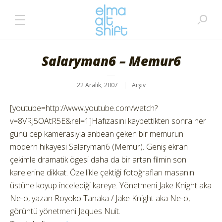
Salaryman6 – Memur6
22 Aralık, 2007
Arşiv
[youtube=http://www.youtube.com/watch?
v=8VRJ5OAtR5E&rel=1]Hafızasını kaybettikten sonra her
günü cep kamerasıyla anbean çeken bir memurun
modern hikayesi Salaryman6 (Memur). Geniş ekran
çekimle dramatik ögesi daha da bir artan filmin son
karelerine dikkat. Özellikle çektiği fotoğrafları masanın
üstüne koyup incelediği kareye. Yönetmeni Jake Knight aka
Ne-o, yazan Royoko Tanaka / Jake Knight aka Ne-o,
görüntü yönetmeni Jaques Nuit.