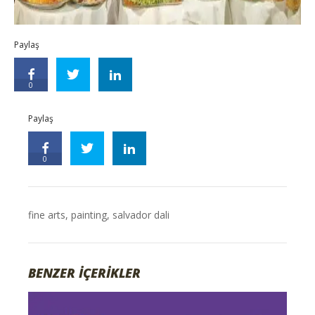
Paylaş
0
Paylaş
0
fine arts
,
painting
,
salvador dali
BENZER İÇERİKLER