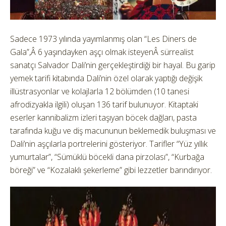
Sadece 1973 yılında yayımlanmış olan “Les Diners de
Gala”,Â 6 yaşındayken aşçı olmak isteyenÂ sürrealist
sanatçı Salvador Dali’nin gerçekleştirdiği bir hayal. Bu garip
yemek tarifi kitabında Dali’nin özel olarak yaptığı değişik
illüstrasyonlar ve kolajlarla 12 bölümden (10 tanesi
afrodizyakla ilgili) oluşan 136 tarif bulunuyor. Kitaptaki
eserler kannibalizm izleri taşıyan böcek dağları, pasta
tarafında kuğu ve diş macununun beklemedik buluşması ve
Dali’nin aşçılarla portrelerini gösteriyor. Tarifler “Yüz yıllık
yumurtalar”, “Sümüklü böcekli dana pirzolası”, “Kurbağa
böreği” ve “Kozalaklı şekerleme” gibi lezzetler barındırıyor.