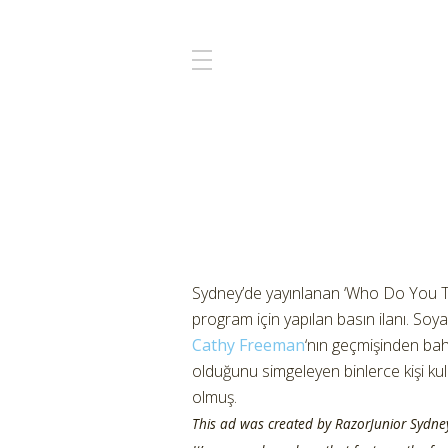
Sydney’de yayınlanan ‘Who Do You T
program için yapılan basın ilanı. Soy
Cathy Freeman
‘nın geçmişinden bah
olduğunu simgeleyen binlerce kişi kull
olmuş.
This ad was created by RazorJunior Sydn