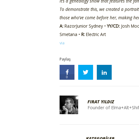
It’s a genealogy show that features the f
To demonstrate this, we created a portrai
those who’ve come before her, making her
A:
RazorJunior Sydney •
YY/CD:
Josh Moo
Smetana •
R:
Electric Art
via
Paylaş
0
FIRAT YILDIZ
Founder of Elma+Alt+Shif
KATEGORİLER