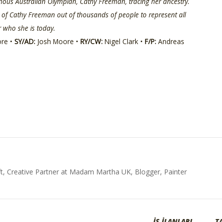
amous Australian Olympian, Cathy Freeman, tracing her ancestry.
t of Cathy Freeman out of thousands of people to represent all
 who she is today.
re •
SY/AD:
Josh Moore •
RY/CW:
Nigel Clark •
F/P:
Andreas
t, Creative Partner at Madam Martha UK, Blogger, Painter
İŞ İLANLARI
T