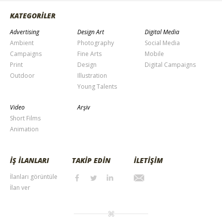
KATEGORİLER
Advertising
Design Art
Digital Media
Ambient
Photography
Social Media
Campaigns
Fine Arts
Mobile
Print
Design
Digital Campaigns
Outdoor
Illustration
Young Talents
Video
Arşiv
Short Films
Animation
İŞ İLANLARI
TAKİP EDİN
İLETİŞİM
İlanları görüntüle
İlan ver