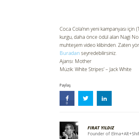
Coca Cola’nın yeni kampanyası için (T
kurgu, daha önce ödül alan Nagi No
muhteşem video klibinden. Zaten yö
Buradan
seyredebilirsiniz.
Ajansı: Mother
Müzik: White Stripes’ – Jack White
Paylaş
0
FIRAT YILDIZ
Founder of Elma+Alt+Shif