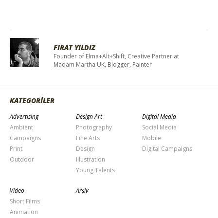
FIRAT YILDIZ
Founder of Elma+Alt+Shift, Creative Partner at
Madam Martha UK, Blogger, Painter
KATEGORİLER
Advertising
Design Art
Digital Media
Ambient
Photography
Social Media
Campaigns
Fine Arts
Mobile
Print
Design
Digital Campaigns
Outdoor
Illustration
Young Talents
Video
Arşiv
Short Films
Animation