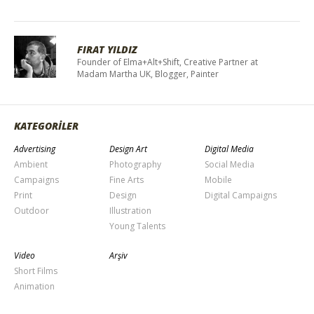
FIRAT YILDIZ
Founder of Elma+Alt+Shift, Creative Partner at
Madam Martha UK, Blogger, Painter
KATEGORİLER
Advertising
Design Art
Digital Media
Ambient
Photography
Social Media
Campaigns
Fine Arts
Mobile
Print
Design
Digital Campaigns
Outdoor
Illustration
Young Talents
Video
Arşiv
Short Films
Animation