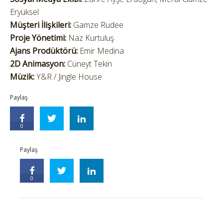
Eryüksel
Müşteri İlişkileri:
Gamze Rudee
Proje Yönetimi:
Naz Kurtuluş
Ajans Prodüktörü:
Emir Medina
2D Animasyon:
Cüneyt Tekin
Müzik:
Y&R / Jingle House
Paylaş
0
Paylaş
0