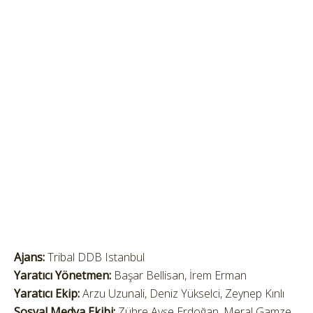
Ajans:
Tribal DDB Istanbul
Yaratıcı Yönetmen:
Başar Bellisan, İrem Erman
Yaratıcı Ekip:
Arzu Uzunali, Deniz Yükselci, Zeynep Kınlı
Sosyal Medya Ekibi:
Zühre Ayşe Erdoğan, Meral Gamze