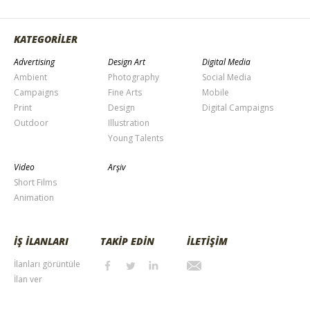
KATEGORİLER
Advertising
Design Art
Digital Media
Ambient
Photography
Social Media
Campaigns
Fine Arts
Mobile
Print
Design
Digital Campaigns
Outdoor
Illustration
Young Talents
Video
Arşiv
Short Films
Animation
İŞ İLANLARI
TAKİP EDİN
İLETİŞİM
İlanları görüntüle
İlan ver