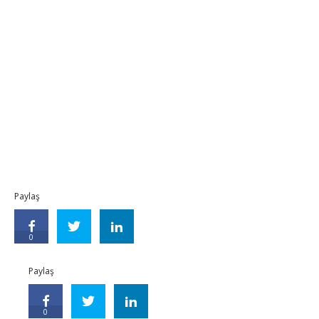
Paylaş
0
Paylaş
0