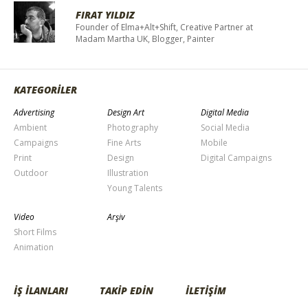
FIRAT YILDIZ
Founder of Elma+Alt+Shift, Creative Partner at
Madam Martha UK, Blogger, Painter
KATEGORİLER
Advertising
Design Art
Digital Media
Ambient
Photography
Social Media
Campaigns
Fine Arts
Mobile
Print
Design
Digital Campaigns
Outdoor
Illustration
Young Talents
Video
Arşiv
Short Films
Animation
İŞ İLANLARI
TAKİP EDİN
İLETİŞİM