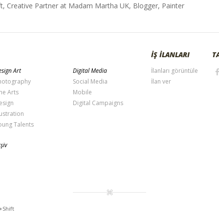
t, Creative Partner at Madam Martha UK, Blogger, Painter
İŞ İLANLARI
T
sign Art
Digital Media
İlanları görüntüle
hotography
Social Media
İlan ver
ne Arts
Mobile
esign
Digital Campaigns
lustration
oung Talents
şiv
+Shift