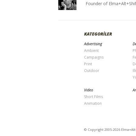
Founder of Elma+Alt+Shif
KATEGORİLER
Advertising
De
Ambient
P
Campaigns
Fi
Print
D
Outdoor
Il
Y
Video
Ar
Short Films
Animation
© Copyright 2005-2026 Elma+Alt