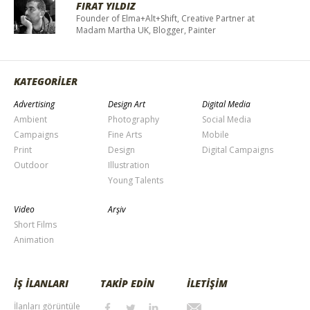
FIRAT YILDIZ
Founder of Elma+Alt+Shift, Creative Partner at
Madam Martha UK, Blogger, Painter
KATEGORİLER
Advertising
Design Art
Digital Media
Ambient
Photography
Social Media
Campaigns
Fine Arts
Mobile
Print
Design
Digital Campaigns
Outdoor
Illustration
Young Talents
Video
Arşiv
Short Films
Animation
İŞ İLANLARI
TAKİP EDİN
İLETİŞİM
İlanları görüntüle