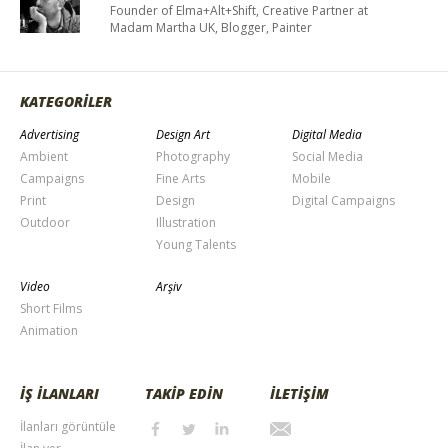
Founder of Elma+Alt+Shift, Creative Partner at
Madam Martha UK, Blogger, Painter
KATEGORİLER
Advertising
Design Art
Digital Media
Ambient
Photography
Social Media
Campaigns
Fine Arts
Mobile
Print
Design
Digital Campaigns
Outdoor
Illustration
Young Talents
Video
Arşiv
Short Films
Animation
İŞ İLANLARI
TAKİP EDİN
İLETİŞİM
İlanları görüntüle