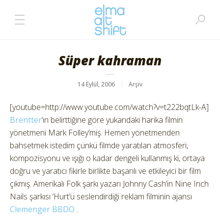
Süper kahraman
14 Eylül, 2006
Arşiv
[youtube=http://www.youtube.com/watch?v=t222bqtLk-A]
Brentter
‘ın belirttiğine göre yukarıdaki harika filmin
yönetmeni Mark Folley’miş. Hemen yönetmenden
bahsetmek istedim çünkü filmde yaratılan atmosferi,
kompozisyonu ve ışığı o kadar dengeli kullanmış ki, ortaya
doğru ve yaratıcı fikirle birlikte başarılı ve etkileyici bir film
çıkmış. Amerikalı Folk şarkı yazarı Johnny Cash’in Nine Inch
Nails şarkısı ‘Hurt’ü seslendirdiği reklam filminin ajansı
Clemenger BBDO
.